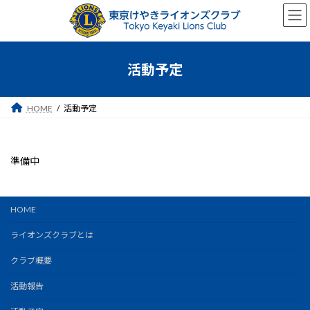
コ
ナ
ン
ビ
テ
ゲ
ン
ー
ツ
シ
活動予定
へ
ョ
ス
ン
キ
に
HOME
活動予定
ッ
移
プ
動
準備中
HOME
ライオンズクラブとは
クラブ概要
活動報告