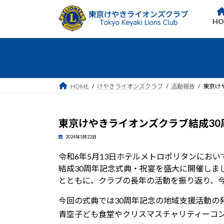
コ
ナ
ン
ビ
HO
テ
ゲ
ン
ー
ツ
シ
へ
ョ
ス
ン
HOME
けやきライオンズクラブ
活動報告
東京け
キ
に
ッ
移
プ
動
東京けやきライオンズクラブ結成30
2024年5月22日
令和6年5月13日ホテルメトロポリタンにおい
結成30周年記念式典・祝宴を盛大に開催しま
とともに、クラブの長年の活動を振り返り、
今回の式典では30周年記念の地域支援活動の
青空子ども食堂やクリスマスチャリティーコ