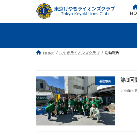
コ
ナ
ン
ビ
HO
テ
ゲ
ン
ー
ツ
シ
へ
ョ
ス
ン
HOME
けやきライオンズクラブ
活動報告
キ
に
ッ
移
プ
動
第3回
活動報告
2025年11